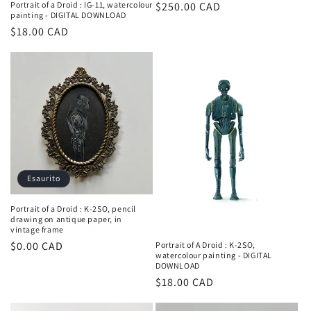
Prezzo
$250.00 CAD
Portrait of a Droid : IG-11, watercolour
painting - DIGITAL DOWNLOAD
di
Prezzo
$18.00 CAD
listino
di
listino
Esaurito
Portrait of a Droid : K-2SO, pencil
drawing on antique paper, in
vintage frame
Prezzo
$0.00 CAD
Portrait of A Droid : K-2SO,
watercolour painting - DIGITAL
di
DOWNLOAD
listino
Prezzo
$18.00 CAD
di