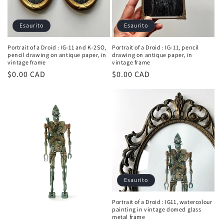
Esaurito
Esaurito
Portrait of a Droid : IG-11 and K-2SO,
Portrait of a Droid : IG-11, pencil
pencil drawing on antique paper, in
drawing on antique paper, in
vintage frame
vintage frame
Prezzo
$0.00 CAD
Prezzo
$0.00 CAD
di
di
listino
listino
Esaurito
Portrait of a Droid : IG11, watercolour
painting in vintage domed glass
metal frame