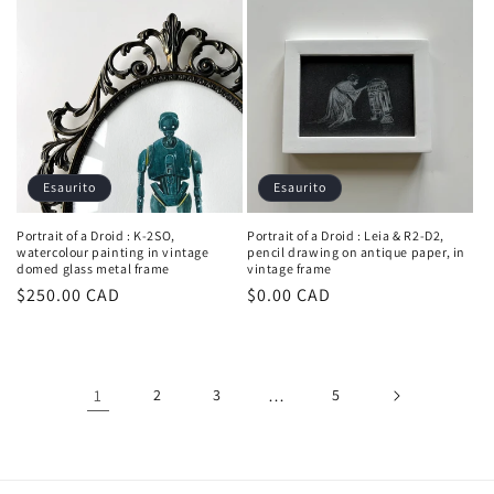
listino
Esaurito
Esaurito
Portrait of a Droid : K-2SO,
Portrait of a Droid : Leia & R2-D2,
watercolour painting in vintage
pencil drawing on antique paper, in
domed glass metal frame
vintage frame
Prezzo
$250.00 CAD
Prezzo
$0.00 CAD
di
di
listino
listino
1
2
3
…
5