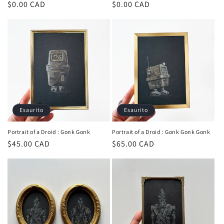
Prezzo
$0.00 CAD
Prezzo
$0.00 CAD
di
di
listino
listino
Esaurito
Esaurito
Portrait of a Droid : Gonk Gonk
Portrait of a Droid : Gonk Gonk Gonk
Prezzo
$45.00 CAD
Prezzo
$65.00 CAD
di
di
listino
listino