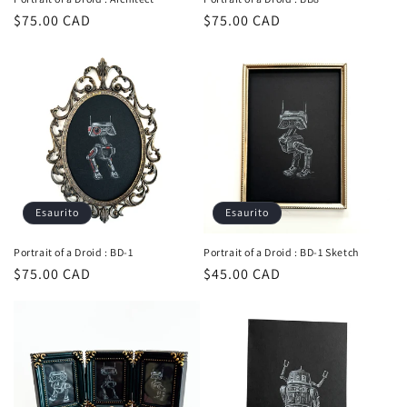
Prezzo
$75.00 CAD
Prezzo
$75.00 CAD
di
di
listino
listino
Esaurito
Esaurito
Portrait of a Droid : BD-1
Portrait of a Droid : BD-1 Sketch
Prezzo
$75.00 CAD
Prezzo
$45.00 CAD
di
di
listino
listino