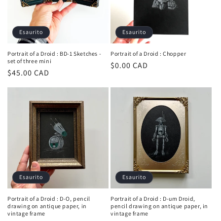
Esaurito
Esaurito
Portrait of a Droid : BD-1 Sketches -
Portrait of a Droid : Chopper
set of three mini
Prezzo
$0.00 CAD
Prezzo
$45.00 CAD
di
di
listino
listino
Esaurito
Esaurito
Portrait of a Droid : D-O, pencil
Portrait of a Droid : D-um Droid,
drawing on antique paper, in
pencil drawing on antique paper, in
vintage frame
vintage frame