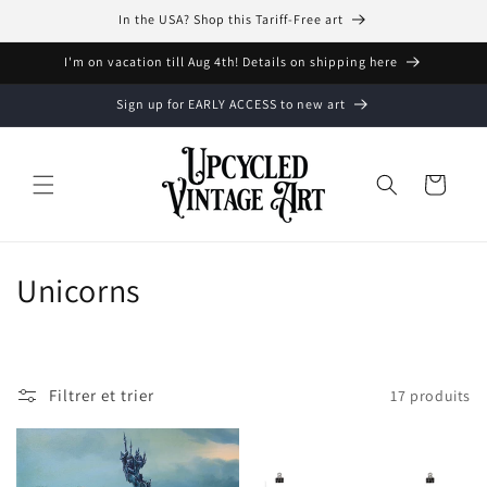
et
In the USA? Shop this Tariff-Free art
passer
au
contenu
I'm on vacation till Aug 4th! Details on shipping here
Sign up for EARLY ACCESS to new art
Panier
C
Unicorns
o
l
Filtrer et trier
17 produits
l
e