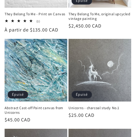
Épuisé
They Belong To Me - Print on Canvas
They Belong To Me, original upcycled
vintage painting
1
(1)
Prix
$2,450.00 CAD
total
Prix
À partir de $135.00 CAD
des
habituel
critiques
habituel
Épuisé
Épuisé
Abstract Cast-off Paint canvas from
Unicorns - charcoal study No.1
Unicorns
Prix
$25.00 CAD
Prix
$45.00 CAD
habituel
habituel