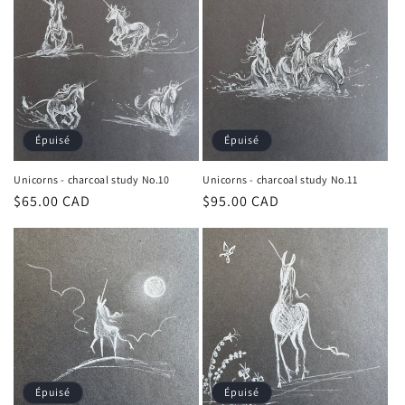
Épuisé
Épuisé
Unicorns - charcoal study No.10
Unicorns - charcoal study No.11
Prix
$65.00 CAD
Prix
$95.00 CAD
habituel
habituel
Épuisé
Épuisé