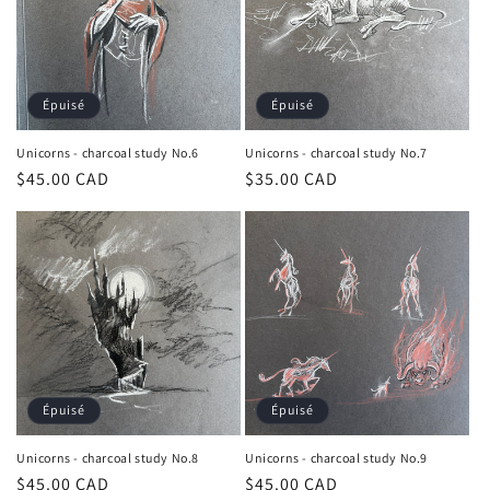
Épuisé
Épuisé
Unicorns - charcoal study No.6
Unicorns - charcoal study No.7
Prix
$45.00 CAD
Prix
$35.00 CAD
habituel
habituel
Épuisé
Épuisé
Unicorns - charcoal study No.8
Unicorns - charcoal study No.9
Prix
$45.00 CAD
Prix
$45.00 CAD