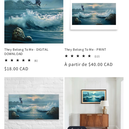
c
t
i
o
n
They Belong To Me - DIGITAL
They Belong To Me - PRINT
DOWNLOAD
:
12
(12)
total
6
(6)
Prix
À partir de $40.00 CAD
des
total
Prix
$18.00 CAD
critiques
des
habituel
critiques
habituel