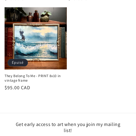
habituel
habituel
Épuisé
They Belong To Me - PRINT 8x10 in
vintage frame
Prix
$95.00 CAD
habituel
Get early access to art when you join my mailing
list!